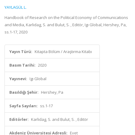
YAYLAGÜL L.
Handbook of Research on the Political Economy of Communications
and Media, Karlidag, S. and Bulut, S. , Editör, Igı Global, Hershey, Pa,
ss.1-17, 2020
Yayın Türü:
Kitapta Bölüm / Araştırma Kitabı
Basım Tarihi:
2020
Yayınevi:
Igı Global
Basıldığı Şehir:
Hershey, Pa
Sayfa Sayıları:
ss.1-17
Editörler:
Karlidag, S. and Bulut, S. , Editör
Akdeniz Üniversitesi Adresli:
Evet