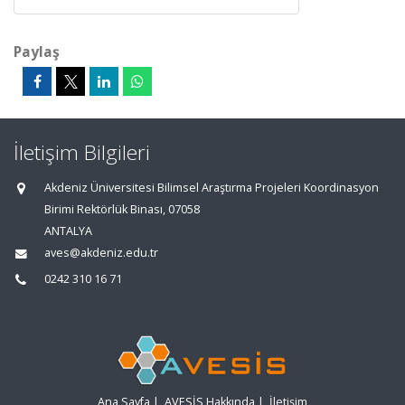
Paylaş
İletişim Bilgileri
Akdeniz Üniversitesi Bilimsel Araştırma Projeleri Koordinasyon
Birimi Rektörlük Binası, 07058
ANTALYA
aves@akdeniz.edu.tr
0242 310 16 71
Ana Sayfa
|
AVESİS Hakkında
|
İletişim