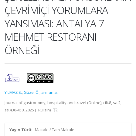
ÇEVRİMİÇİ YORUMLARA
YANSIMASI: ANTALYA 7
MEHMET RESTORANI
ÖRNEĞİ
YILMAZ S.
,
Güzel Ö.
,
arman a.
Journal of gastronomy, hospitality and travel (Online), cilt.8, sa.2,
ss.436-450, 2025 (TRDizin)
Yayın Türü:
Makale / Tam Makale