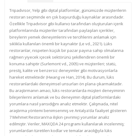
Tripadvisor, Yelp gibi dijital platformlar, günümüzde müşterilerin
restoran seçiminde en çok başvurduğu kaynaklar arasındadır.
Özellikle Tripadvisor gibi kullanıcı tarafından oluşturulan içerik
platformlarında müşteriler tarafından paylaşılan içerikler,
bireylerin yemek deneyimlerini ve tercihlerini anlamak için
sıklıkla kullanılan önemli bir kaynaktır (Le vd., 2021). Lüks
restoranlar, nispeten küçük bir pazar payına sahip olmalarına
rağmen yiyecek içecek sektörünü şekillendiren önemli bir
konuma sahiptir (Surlemont vd., 2005) ve müşterileri; statü,
prestij, kalite ve benzersiz deneyimler gibi motivasyonlarla
hareket etmektedir (Hwang ve Han, 2014). Bu durum, lüks
restoranlardaki deneyimsel unsurları ön plana çıkarmaktadır.
Bu araştırmanın amacı, lüks restoranlarda müşteri deneyiminin
bileşenlerini anlamak ve bu deneyimin dijital platformlardaki
yorumlara nasıl yansıdığını analiz etmektir. Çalışmada, nitel
araştırma yöntemi benimsenmiş ve Antalya’da faaliyet gösteren
7 Mehmet Restoranı’na ilişkin çevrimiçi yorumlar analiz
edilmiştir. Veriler, MAXQDA 24 programı kullanılarak incelenmiş;
yorumlardan türetilen kodlar ve temalar aracılığıyla lüks