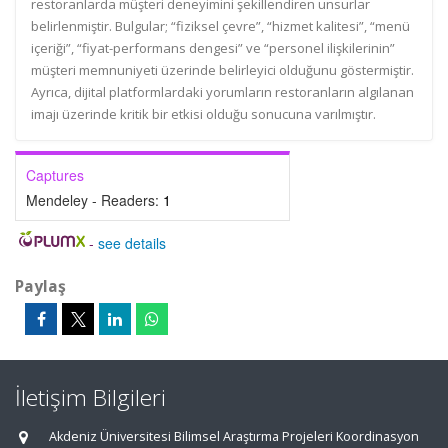
restoranlarda müşteri deneyimini şekillendiren unsurlar
belirlenmiştir. Bulgular; “fiziksel çevre”, “hizmet kalitesi”, “menü
içeriği”, “fiyat-performans dengesi” ve “personel ilişkilerinin”
müşteri memnuniyeti üzerinde belirleyici olduğunu göstermiştir.
Ayrıca, dijital platformlardaki yorumların restoranların algılanan
imajı üzerinde kritik bir etkisi olduğu sonucuna varılmıştır.
Captures
Mendeley - Readers:
1
-
see details
Paylaş
İletişim Bilgileri
Akdeniz Üniversitesi Bilimsel Araştırma Projeleri Koordinasyon