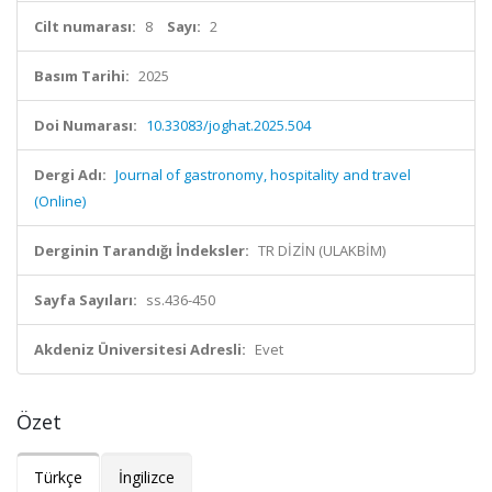
Cilt numarası:
8
Sayı:
2
Basım Tarihi:
2025
Doi Numarası:
10.33083/joghat.2025.504
Dergi Adı:
Journal of gastronomy, hospitality and travel
(Online)
Derginin Tarandığı İndeksler:
TR DİZİN (ULAKBİM)
Sayfa Sayıları:
ss.436-450
Akdeniz Üniversitesi Adresli:
Evet
Özet
Türkçe
İngilizce