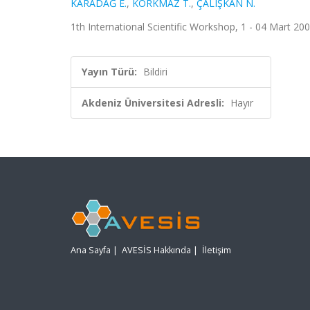
KARADAĞ E.
,
KORKMAZ T.
,
ÇALIŞKAN N.
1th International Scientific Workshop, 1 - 04 Mart 20
Yayın Türü:
Bildiri
Akdeniz Üniversitesi Adresli:
Hayır
Ana Sayfa
|
AVESİS Hakkında
|
İletişim