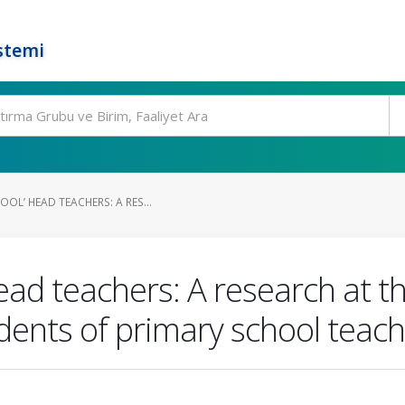
stemi
OL’ HEAD TEACHERS: A RES...
ad teachers: A research at th
dents of primary school teac