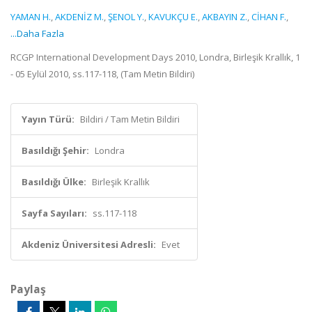
YAMAN H.
,
AKDENİZ M.
,
ŞENOL Y.
,
KAVUKÇU E.
,
AKBAYIN Z.
,
CİHAN F.
,
...Daha Fazla
RCGP International Development Days 2010, Londra, Birleşik Krallık, 1
- 05 Eylül 2010, ss.117-118, (Tam Metin Bildiri)
Yayın Türü:
Bildiri / Tam Metin Bildiri
Basıldığı Şehir:
Londra
Basıldığı Ülke:
Birleşik Krallık
Sayfa Sayıları:
ss.117-118
Akdeniz Üniversitesi Adresli:
Evet
Paylaş