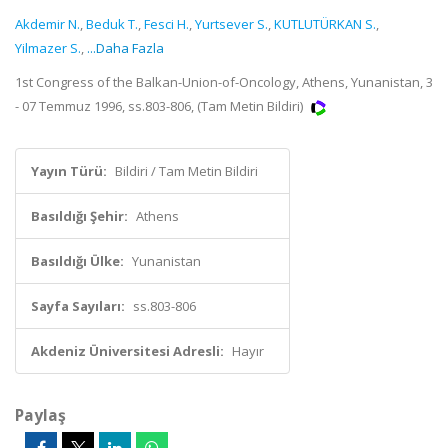
Akdemir N.
,
Beduk T.
,
Fesci H.
,
Yurtsever S.
,
KUTLUTÜRKAN S.
,
Yilmazer S.
,
...Daha Fazla
1st Congress of the Balkan-Union-of-Oncology, Athens, Yunanistan, 3
- 07 Temmuz 1996, ss.803-806, (Tam Metin Bildiri)
Yayın Türü:
Bildiri / Tam Metin Bildiri
Basıldığı Şehir:
Athens
Basıldığı Ülke:
Yunanistan
Sayfa Sayıları:
ss.803-806
Akdeniz Üniversitesi Adresli:
Hayır
Paylaş