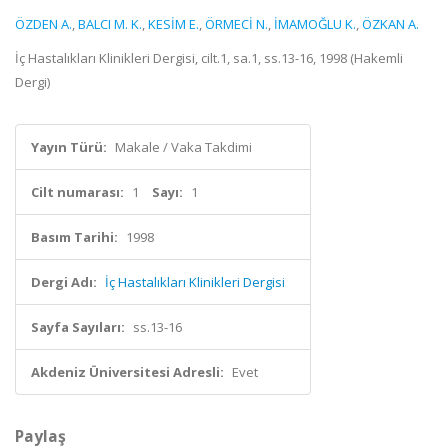
ÖZDEN A.
,
BALCI M. K.
,
KESİM E.
,
ÖRMECİ N.
,
İMAMOĞLU K.
,
ÖZKAN A.
İç Hastalıkları Klinikleri Dergisi, cilt.1, sa.1, ss.13-16, 1998 (Hakemli
Dergi)
Yayın Türü:
Makale / Vaka Takdimi
Cilt numarası:
1
Sayı:
1
Basım Tarihi:
1998
Dergi Adı:
İç Hastalıkları Klinikleri Dergisi
Sayfa Sayıları:
ss.13-16
Akdeniz Üniversitesi Adresli:
Evet
Paylaş