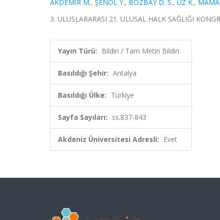
AKDEMİR M.
,
ŞENOL Y.
,
BOZBAY D. S.
,
UZ K.
,
MAMAK
3. ULUSLARARASI 21. ULUSAL HALK SAĞLIĞI KONGRESİ, 
Yayın Türü:
Bildiri / Tam Metin Bildiri
Basıldığı Şehir:
Antalya
Basıldığı Ülke:
Türkiye
Sayfa Sayıları:
ss.837-843
Akdeniz Üniversitesi Adresli:
Evet