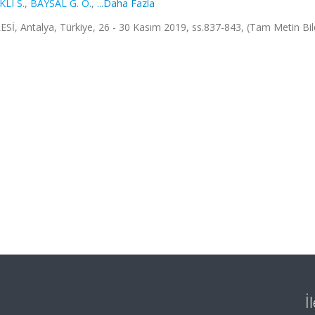
LI S.
,
BAYSAL G. Ö.
,
...Daha Fazla
Antalya, Türkiye, 26 - 30 Kasım 2019, ss.837-843, (Tam Metin Bild
İ