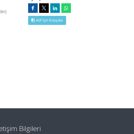
iri)
Atıf İçin Kopyala
letişim Bilgileri