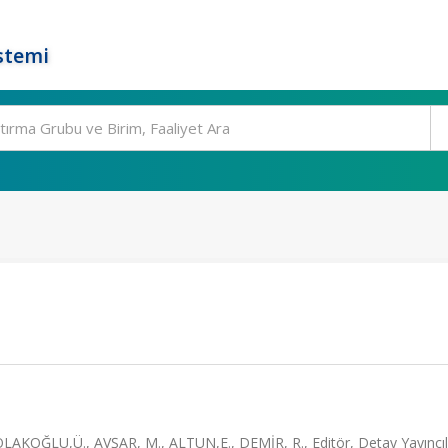
stemi
ÇOLAKOĞLU,Ü., AVŞAR, M., ALTUN,E., DEMİR, R., Editör, Detay Yayıncıl