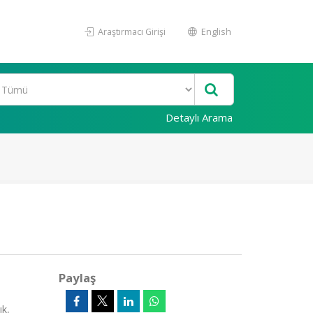
Araştırmacı Girişi
English
Detaylı Arama
Paylaş
ık,