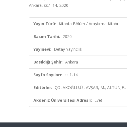
Ankara, ss.1-14, 2020
Yayın Türü:
Kitapta Bölüm / Araştırma Kitabı
Basım Tarihi:
2020
Yayınevi:
Detay Yayıncılık
Basıldığı Şehir:
Ankara
Sayfa Sayıları:
ss.1-14
Editörler:
ÇOLAKOĞLU,Ü., AVŞAR, M., ALTUN,E., D
Akdeniz Üniversitesi Adresli:
Evet