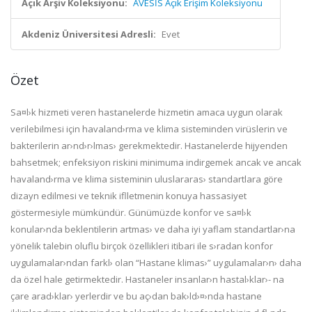
Açık Arşiv Koleksiyonu:
AVESİS Açık Erişim Koleksiyonu
Akdeniz Üniversitesi Adresli:
Evet
Özet
Sa¤l›k hizmeti veren hastanelerde hizmetin amaca uygun olarak
verilebilmesi için havaland›rma ve klima sisteminden virüslerin ve
bakterilerin ar›nd›r›lmas› gerekmektedir. Hastanelerde hijyenden
bahsetmek; enfeksiyon riskini minimuma indirgemek ancak ve ancak
havaland›rma ve klima sisteminin uluslararas› standartlara göre
dizayn edilmesi ve teknik iflletmenin konuya hassasiyet
göstermesiyle mümkündür. Günümüzde konfor ve sa¤l›k
konular›nda beklentilerin artmas› ve daha iyi yaflam standartlar›na
yönelik talebin oluflu birçok özellikleri itibari ile s›radan konfor
uygulamalar›ndan farkl› olan “Hastane klimas›” uygulamalar›n› daha
da özel hale getirmektedir. Hastaneler insanlar›n hastal›klar›- na
çare arad›klar› yerlerdir ve bu aç›dan bak›ld›¤›nda hastane