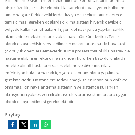
iklimlendirme sisteminden beklentiler de konfor talebinin d›fl›nda
birçok özellik gerektirmektedir. Hastanelerde baz› yerler kullan›m
amac›na göre farkl› özelliklerde dizayn edilmelidir. Birinci derece
temiz olmas› gereken odalardaki klima sistemi hijyenik de¤ilse o
bölgede kullan›lan cihazlar›n hijyenik olmas› ya da yap›lan sa¤l›k
hizmetinin enfeksiyondan uzak olmas› mümkün de¤ildir. Temiz
olarak dizayn edilsin veya edilmesin mekanlar aras›nda hava ak›fl›
çok büyük önem arz etmektedir. Klima prosesi ço¤unlukla hastay› ve
hastane ekibini enfekte olma riskinden korurken baz› durumlarda
enfekte olmufl hastalar›n sa¤l›k ekibine ve di¤er insanlara
enfeksiyon bulaflt›rmamak için gerekli donan›mlarla yap›lmas›
gerekmektedir. Hastanelere tedavi amaçl› gelen insanlar›n enfekte
olmamas› için havaland›rma sisteminin ve sistemde kullan›lan
filtrasyonun yüksek verimli olmas›, uluslararas› standartlara uygun
olarak dizayn edilmesi gerekmektedir.
Paylaş