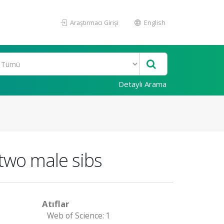
Araştırmacı Girişi
English
Detaylı Arama
 two male sibs
Atıflar
Web of Science: 1