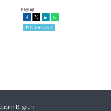
Paylaş
Atıf İçin Kopyala
letişim Bilgileri