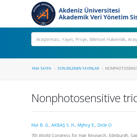
Akdeniz Üniversitesi
Akademik Veri Yönetim Si
Ara
ANA SAYFA
SON EKLENEN YAYINLAR
NONPHOTOSENSITI
Nonphotosensitive tric
Nur B. G.
,
AKBAŞ S. H.
,
Myhcy E.
,
Dicle O.
7th World Congress for Hair Research, Edinburgh, Saint