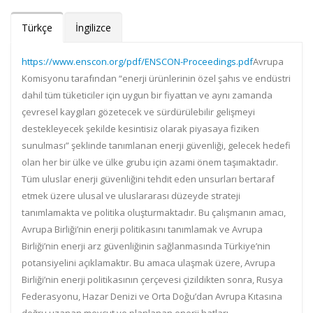
Türkçe
İngilizce
https://www.enscon.org/pdf/ENSCON-Proceedings.pdf
Avrupa
Komisyonu tarafından “enerji ürünlerinin özel şahıs ve endüstri
dahil tüm tüketiciler için uygun bir fiyattan ve aynı zamanda
çevresel kaygıları gözetecek ve sürdürülebilir gelişmeyi
destekleyecek şekilde kesintisiz olarak piyasaya fiziken
sunulması” şeklinde tanımlanan enerji güvenliği, gelecek hedefi
olan her bir ülke ve ülke grubu için azami önem taşımaktadır.
Tüm uluslar enerji güvenliğini tehdit eden unsurları bertaraf
etmek üzere ulusal ve uluslararası düzeyde strateji
tanımlamakta ve politika oluşturmaktadır. Bu çalışmanın amacı,
Avrupa Birliği’nin enerji politikasını tanımlamak ve Avrupa
Birliği’nin enerji arz güvenliğinin sağlanmasında Türkiye’nin
potansiyelini açıklamaktır. Bu amaca ulaşmak üzere, Avrupa
Birliği’nin enerji politikasının çerçevesi çizildikten sonra, Rusya
Federasyonu, Hazar Denizi ve Orta Doğu’dan Avrupa Kıtasına