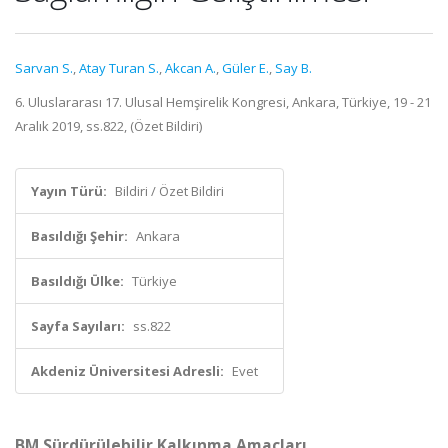
Sarvan S.
,
Atay Turan S.
,
Akcan A.
,
Güler E.
,
Say B.
6. Uluslararası 17. Ulusal Hemşirelik Kongresi, Ankara, Türkiye, 19 - 21
Aralık 2019, ss.822, (Özet Bildiri)
Yayın Türü:
Bildiri / Özet Bildiri
Basıldığı Şehir:
Ankara
Basıldığı Ülke:
Türkiye
Sayfa Sayıları:
ss.822
Akdeniz Üniversitesi Adresli:
Evet
BM Sürdürülebilir Kalkınma Amaçları