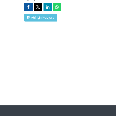
Atıf İçin Kopyala