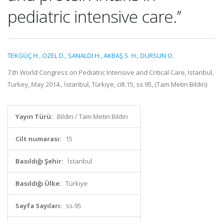
pediatric intensive care.’’
TEKGÜÇ H.
,
OZEL D.
,
SANALDI H.
,
AKBAŞ S. H.
,
DURSUN O.
7.th World Congress on Pediatric Intensive and Critical Care, Istanbul,
Turkey, May 2014., İstanbul, Türkiye, cilt.15, ss.95, (Tam Metin Bildiri)
Yayın Türü:
Bildiri / Tam Metin Bildiri
Cilt numarası:
15
Basıldığı Şehir:
İstanbul
Basıldığı Ülke:
Türkiye
Sayfa Sayıları:
ss.95