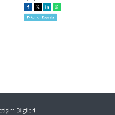
Atıf İçin Kopyala
letişim Bilgileri