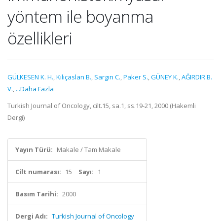
yöntem ile boyanma
özellikleri
GÜLKESEN K. H.
,
Kılıçaslan B.
,
Sargın C.
,
Paker S.
,
GÜNEY K.
,
AĞIRDIR B.
V.
,
...Daha Fazla
Turkish Journal of Oncology, cilt.15, sa.1, ss.19-21, 2000 (Hakemli
Dergi)
Yayın Türü:
Makale / Tam Makale
Cilt numarası:
15
Sayı:
1
Basım Tarihi:
2000
Dergi Adı:
Turkish Journal of Oncology