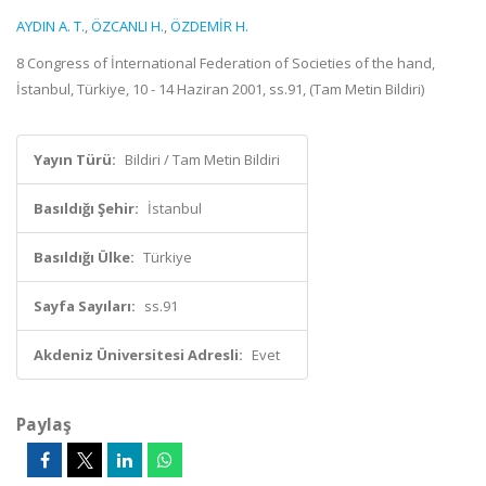
AYDIN A. T.
,
ÖZCANLI H.
,
ÖZDEMİR H.
8 Congress of İnternational Federation of Societies of the hand,
İstanbul, Türkiye, 10 - 14 Haziran 2001, ss.91, (Tam Metin Bildiri)
Yayın Türü:
Bildiri / Tam Metin Bildiri
Basıldığı Şehir:
İstanbul
Basıldığı Ülke:
Türkiye
Sayfa Sayıları:
ss.91
Akdeniz Üniversitesi Adresli:
Evet
Paylaş