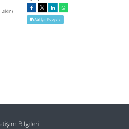
Bildiri)
Atıf İçin Kopyala
letişim Bilgileri