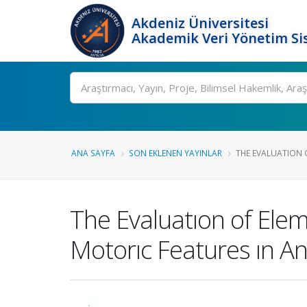
Akdeniz Üniversitesi
Akademik Veri Yönetim Si
Ara
ANA SAYFA
SON EKLENEN YAYINLAR
THE EVALUATION O
The Evaluatıon of Ele
Motorıc Features ın An