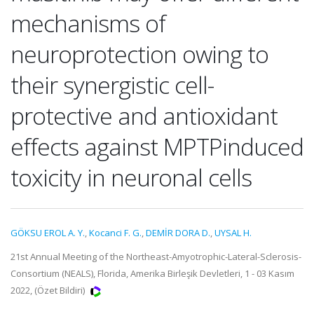
mechanisms of
neuroprotection owing to
their synergistic cell-
protective and antioxidant
effects against MPTPinduced
toxicity in neuronal cells
GÖKSU EROL A. Y.
,
Kocanci F. G.
,
DEMİR DORA D.
,
UYSAL H.
21st Annual Meeting of the Northeast-Amyotrophic-Lateral-Sclerosis-
Consortium (NEALS), Florida, Amerika Birleşik Devletleri, 1 - 03 Kasım
2022, (Özet Bildiri)