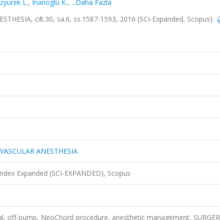
zyurek L.
,
Inanoglu K.
,
...Daha Fazla
IA, cilt.30, sa.6, ss.1587-1593, 2016 (SCI-Expanded, Scopus)
VASCULAR ANESTHESIA
 Index Expanded (SCI-EXPANDED), Scopus
pical, off-pump, NeoChord procedure, anesthetic management, SURGER