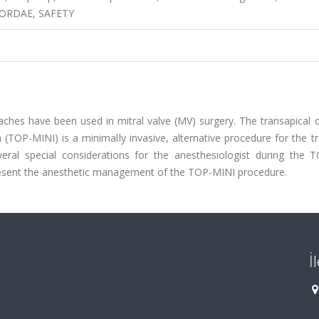
ORDAE, SAFETY
oaches have been used in mitral valve (MV) surgery. The transapical
 (TOP-MINI) is a minimally invasive, alternative procedure for the 
veral special considerations for the anesthesiologist during the 
resent the anesthetic management of the TOP-MINI procedure.
İ