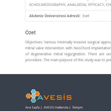
ECHOCARDIOGRAPHY, ANALGESIA, EFFICACY, CH
Akdeniz Üniversitesi Adresli:
Evet
Özet
Objectives: Various minimally invasive surgical appr
mitral valve intervention with NeoChord implantation
of degenerative mitral regurgitation. There are se
procedure. The main purpose of this study was to p
Ana Sayfa
|
AVESİS Hakkında
|
İletişim