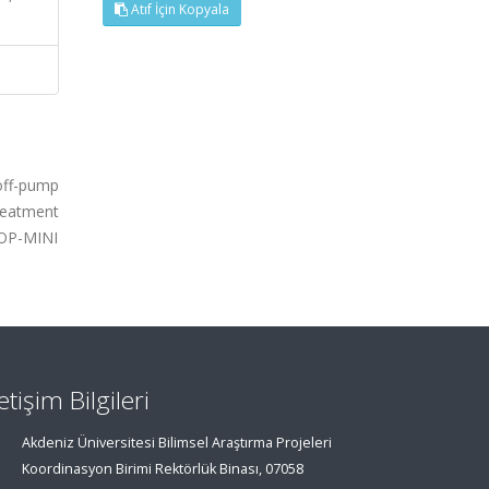
Atıf İçin Kopyala
 off-pump
treatment
TOP-MINI
letişim Bilgileri
Akdeniz Üniversitesi Bilimsel Araştırma Projeleri
Koordinasyon Birimi Rektörlük Binası, 07058