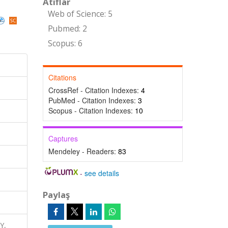
Atıflar
Web of Science: 5
Pubmed: 2
Scopus: 6
Citations
CrossRef - Citation Indexes:
4
PubMed - Citation Indexes:
3
Scopus - Citation Indexes:
10
Captures
Mendeley - Readers:
83
-
see details
Paylaş
Y,