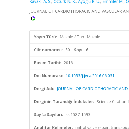
Kavakli A. S.
,
Ozturk N. K.
,
Ayoglu R. U.
,
Emmiler M.
,
O
JOURNAL OF CARDIOTHORACIC AND VASCULAR ANESTHES
Yayın Türü:
Makale / Tam Makale
Cilt numarası:
30
Sayı:
6
Basım Tarihi:
2016
Doi Numarası:
10.1053/j.jvca.2016.06.031
Dergi Adı:
JOURNAL OF CARDIOTHORACIC AND 
Derginin Tarandığı İndeksler:
Science Citation
Sayfa Sayıları:
ss.1587-1593
Anahtar Kelimeler:
mitral valve repair, transa