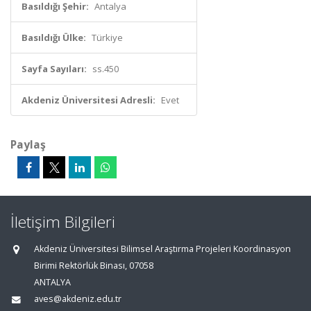
Basıldığı Şehir:
Antalya
Basıldığı Ülke:
Türkiye
Sayfa Sayıları:
ss.450
Akdeniz Üniversitesi Adresli:
Evet
Paylaş
İletişim Bilgileri
Akdeniz Üniversitesi Bilimsel Araştırma Projeleri Koordinasyon
Birimi Rektörlük Binası, 07058
ANTALYA
aves@akdeniz.edu.tr