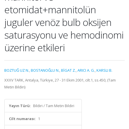
etomidat+mannitolün
juguler venöz bulb oksijen
saturasyonu ve hemodinomi
üzerine etkileri
BOZTUĞ UZ N.
,
BOSTANOĞLU N.
,
BİGAT Z.
,
ARICI A. G.
,
KARSLI B.
XXXV TARK, Antalya, Türkiye, 27 - 31 Ekim 2001, cilt.1, ss.450, (Tam
Metin Bildiri)
Yayın Türü:
Bildiri / Tam Metin Bildiri
Cilt numarası:
1