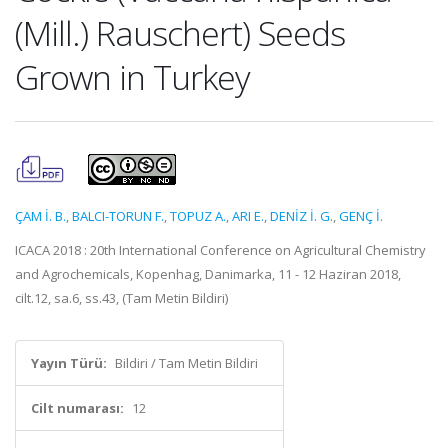
(Mill.) Rauschert) Seeds
Grown in Turkey
ÇAM İ. B.
,
BALCI-TORUN F.
,
TOPUZ A.
,
ARI E.
,
DENİZ İ. G.
,
GENÇ İ.
ICACA 2018 : 20th International Conference on Agricultural Chemistry
and Agrochemicals, Kopenhag, Danimarka, 11 - 12 Haziran 2018,
cilt.12, sa.6, ss.43, (Tam Metin Bildiri)
Yayın Türü:
Bildiri / Tam Metin Bildiri
Cilt numarası:
12