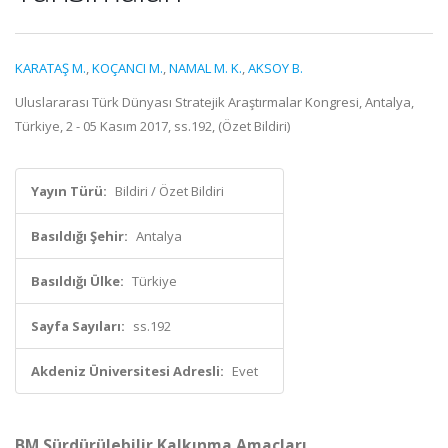
KARATAŞ M.
,
KOÇANCI M.
,
NAMAL M. K.
,
AKSOY B.
Uluslararası Türk Dünyası Stratejik Araştırmalar Kongresi, Antalya,
Türkiye, 2 - 05 Kasım 2017, ss.192, (Özet Bildiri)
Yayın Türü:
Bildiri / Özet Bildiri
Basıldığı Şehir:
Antalya
Basıldığı Ülke:
Türkiye
Sayfa Sayıları:
ss.192
Akdeniz Üniversitesi Adresli:
Evet
BM Sürdürülebilir Kalkınma Amaçları