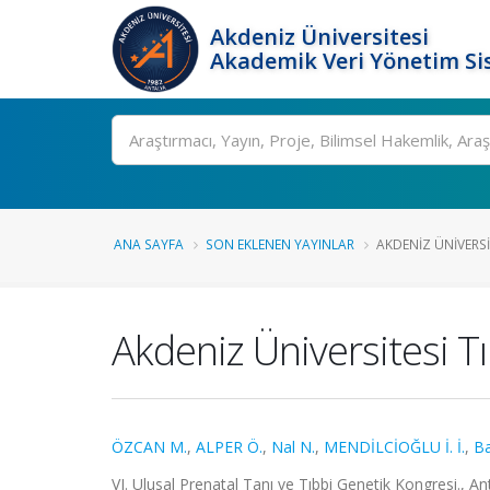
Akdeniz Üniversitesi
Akademik Veri Yönetim Si
Ara
ANA SAYFA
SON EKLENEN YAYINLAR
AKDENIZ ÜNIVERSIT
Akdeniz Üniversitesi Tı
ÖZCAN M.
,
ALPER Ö.
,
Nal N.
,
MENDİLCİOĞLU İ. İ.
,
Ba
VI. Ulusal Prenatal Tanı ve Tıbbi Genetik Kongresi., An