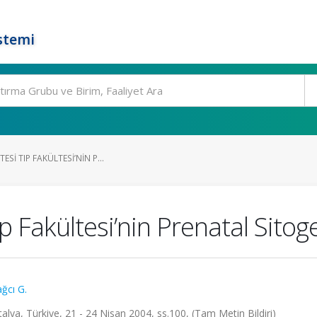
stemi
ESI TIP FAKÜLTESI’NIN P...
p Fakültesi’nin Prenatal Sitog
ğcı G.
talya, Türkiye, 21 - 24 Nisan 2004, ss.100, (Tam Metin Bildiri)