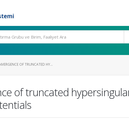
stemi
NVERGENCE OF TRUNCATED HY...
ce of truncated hypersingular
tentials