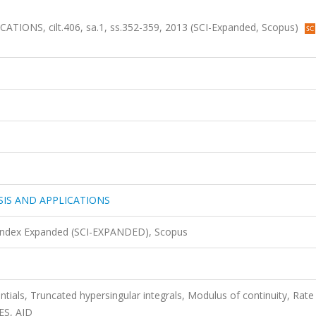
NS, cilt.406, sa.1, ss.352-359, 2013 (SCI-Expanded, Scopus)
IS AND APPLICATIONS
 Index Expanded (SCI-EXPANDED), Scopus
ntials, Truncated hypersingular integrals, Modulus of continuity, Rate
ES, AID