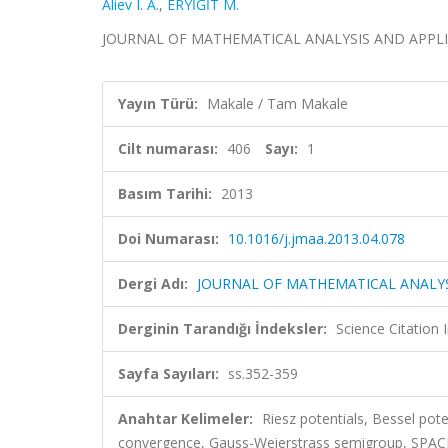
Aliev I. A.
,
ERYİĞİT M.
JOURNAL OF MATHEMATICAL ANALYSIS AND APPLICATIO
Yayın Türü:
Makale / Tam Makale
Cilt numarası:
406
Sayı:
1
Basım Tarihi:
2013
Doi Numarası:
10.1016/j.jmaa.2013.04.078
Dergi Adı:
JOURNAL OF MATHEMATICAL ANALYS
Derginin Tarandığı İndeksler:
Science Citation
Sayfa Sayıları:
ss.352-359
Anahtar Kelimeler:
Riesz potentials, Bessel pote
convergence, Gauss-Weierstrass semigroup, SPAC