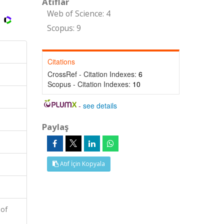
Atıflar
Web of Science: 4
Scopus: 9
Citations
CrossRef - Citation Indexes:
6
Scopus - Citation Indexes:
10
-
see details
Paylaş
Atıf İçin Kopyala
 of