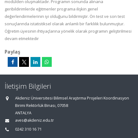
modülden oluşmaktadır. Programın sonunda alınana
geribildirimlerde eğitmenler programa ilişkin genel
değerlendirmelerinin iyi olduğunu bildirmiştir. Ön test ve son test
sonuçlarında istatistiksel olarak anlamlı bir farklılık bulunmuştur.
Öğretim üyesinin ihtiyaçlarına yönelik olarak programın geliştirilmesi
devam etmektedir
Paylaş
İletişim Bilgileri
Akdeniz Üniversitesi Bilimsel Araştırma Projeleri Koordinasyon
Birimi Rektörlük Binası, 07058
ANTALYA
aves@akdeniz.edu.tr
0242 310 16 71