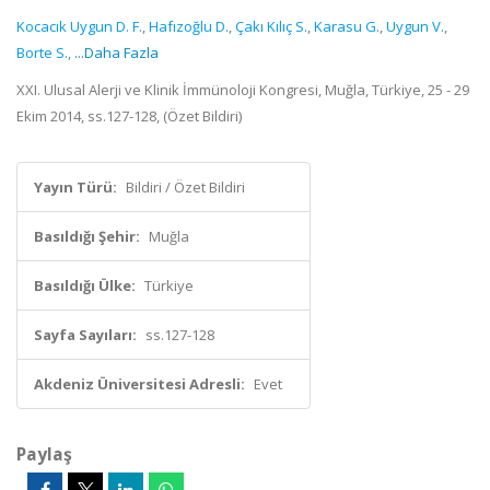
Kocacık Uygun D. F.
,
Hafızoğlu D.
,
Çakı Kılıç S.
,
Karasu G.
,
Uygun V.
,
Borte S.
,
...Daha Fazla
XXI. Ulusal Alerji ve Klinik İmmünoloji Kongresi, Muğla, Türkiye, 25 - 29
Ekim 2014, ss.127-128, (Özet Bildiri)
Yayın Türü:
Bildiri / Özet Bildiri
Basıldığı Şehir:
Muğla
Basıldığı Ülke:
Türkiye
Sayfa Sayıları:
ss.127-128
Akdeniz Üniversitesi Adresli:
Evet
Paylaş