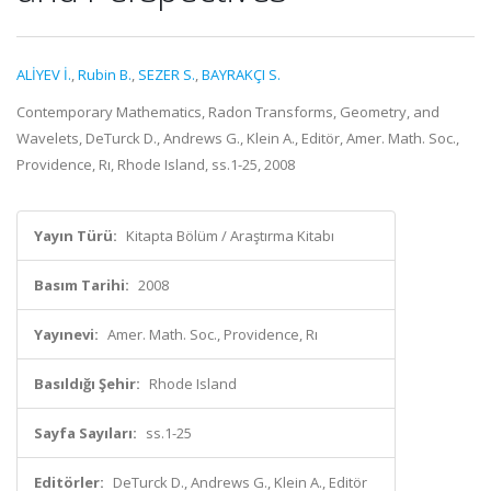
ALİYEV İ.
,
Rubin B.
,
SEZER S.
,
BAYRAKÇI S.
Contemporary Mathematics, Radon Transforms, Geometry, and
Wavelets, DeTurck D., Andrews G., Klein A., Editör, Amer. Math. Soc.,
Providence, Rı, Rhode Island, ss.1-25, 2008
Yayın Türü:
Kitapta Bölüm / Araştırma Kitabı
Basım Tarihi:
2008
Yayınevi:
Amer. Math. Soc., Providence, Rı
Basıldığı Şehir:
Rhode Island
Sayfa Sayıları:
ss.1-25
Editörler:
DeTurck D., Andrews G., Klein A., Editör