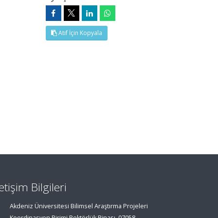
Atıf İçin Kopyala
letişim Bilgileri
Akdeniz Üniversitesi Bilimsel Araştırma Projeleri
Koordinasyon Birimi Rektörlük Binası, 07058