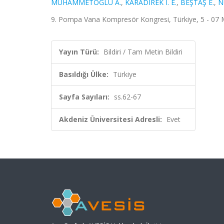
MUHAMMETOĞLU A.
,
KARADİREK İ. E.
,
BEŞTAŞ E.
,
N
9. Pompa Vana Kompresör Kongresi, Türkiye, 5 - 07 Ma
Yayın Türü:
Bildiri / Tam Metin Bildiri
Basıldığı Ülke:
Türkiye
Sayfa Sayıları:
ss.62-67
Akdeniz Üniversitesi Adresli:
Evet