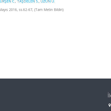
URŞEN C.
,
TAŞDELEN S.
,
UZUN Ü.
yıs 2016, ss.62-67, (Tam Metin Bildiri)
İ