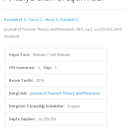
Kasalak M. A.
,
Yurcu G.
,
Akıncı Z.
,
Kasalak G.
Journal of Tourism Theory and Research, cilt.5, sa.2, ss.239-250, 2019
(Scopus)
Yayın Türü:
Makale / Tam Makale
Cilt numarası:
5
Sayı:
2
Basım Tarihi:
2019
Dergi Adı:
Journal of Tourism Theory and Research
Derginin Tarandığı İndeksler:
Scopus
Sayfa Sayıları:
ss.239-250