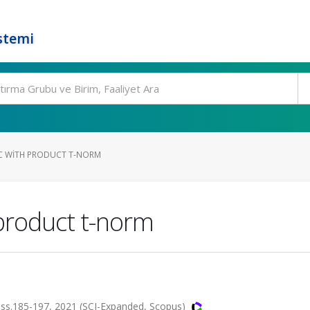
stemi
IC WITH PRODUCT T-NORM
 product t-norm
ss.185-197, 2021 (SCI-Expanded, Scopus)