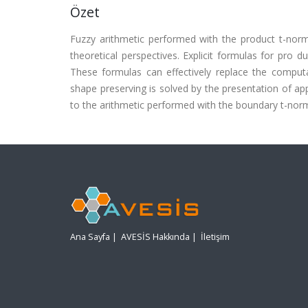
Özet
Fuzzy arithmetic performed with the product t-norm 
theoretical perspectives. Explicit formulas for pro 
These formulas can effectively replace the comput
shape preserving is solved by the presentation of app
to the arithmetic performed with the boundary t-no
Ana Sayfa
|
AVESİS Hakkında
|
İletişim