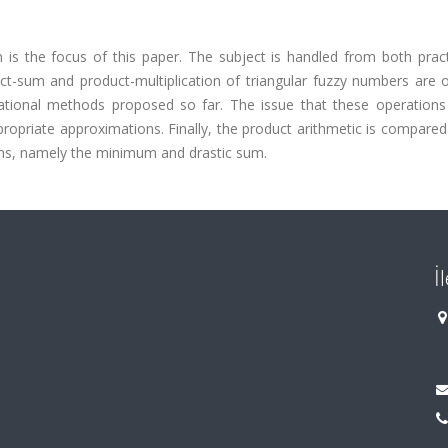
is the focus of this paper. The subject is handled from both pract
duct-sum and product-multiplication of triangular fuzzy numbers are 
ational methods proposed so far. The issue that these operations
ropriate approximations. Finally, the product arithmetic is compared 
rms, namely the minimum and drastic sum.
İ