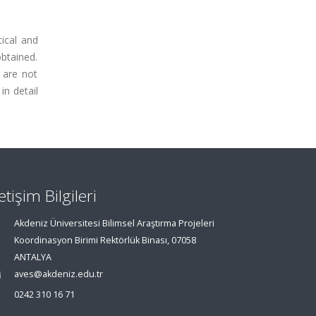
ical and
obtained.
 are not
in detail
letişim Bilgileri
Akdeniz Üniversitesi Bilimsel Araştırma Projeleri
Koordinasyon Birimi Rektörlük Binası, 07058
ANTALYA
aves@akdeniz.edu.tr
0242 310 16 71