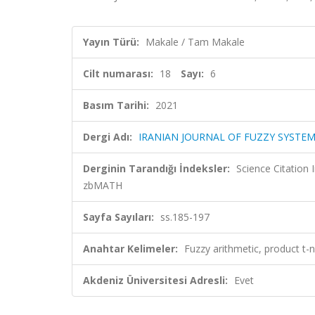
Yayın Türü:
Makale / Tam Makale
Cilt numarası:
18
Sayı:
6
Basım Tarihi:
2021
Dergi Adı:
IRANIAN JOURNAL OF FUZZY SYSTE
Derginin Tarandığı İndeksler:
Science Citation
zbMATH
Sayfa Sayıları:
ss.185-197
Anahtar Kelimeler:
Fuzzy arithmetic, product t
Akdeniz Üniversitesi Adresli:
Evet