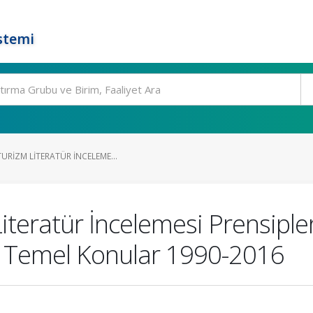
stemi
URIZM LITERATÜR İNCELEME...
iteratür İncelemesi Prensiple
n Temel Konular 1990-2016