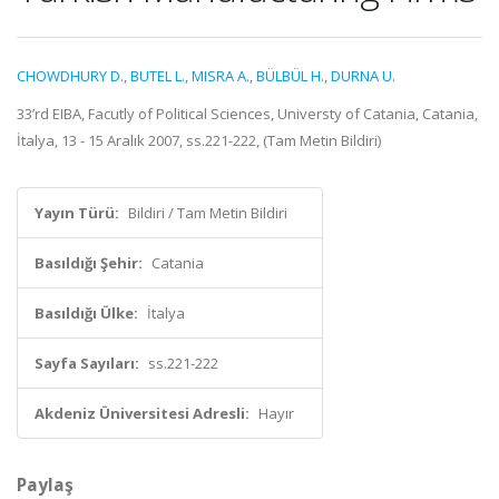
CHOWDHURY D.
,
BUTEL L.
,
MISRA A.
,
BÜLBÜL H.
,
DURNA U.
33’rd EIBA, Facutly of Political Sciences, Universty of Catania, Catania,
İtalya, 13 - 15 Aralık 2007, ss.221-222, (Tam Metin Bildiri)
Yayın Türü:
Bildiri / Tam Metin Bildiri
Basıldığı Şehir:
Catania
Basıldığı Ülke:
İtalya
Sayfa Sayıları:
ss.221-222
Akdeniz Üniversitesi Adresli:
Hayır
Paylaş