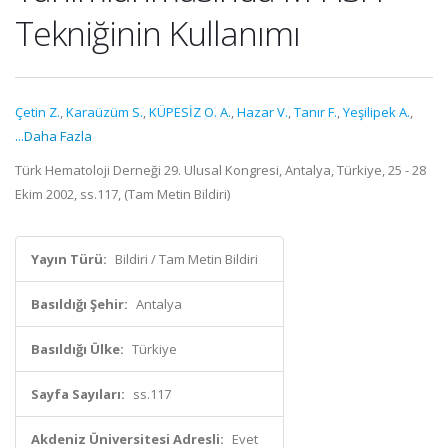
Tekniğinin Kullanımı
Çetin Z.
,
Karaüzüm S.
,
KÜPESİZ O. A.
,
Hazar V.
,
Tanır F.
,
Yeşilipek A.
,
...Daha Fazla
Türk Hematoloji Derneği 29. Ulusal Kongresi, Antalya, Türkiye, 25 - 28
Ekim 2002, ss.117, (Tam Metin Bildiri)
Yayın Türü:
Bildiri / Tam Metin Bildiri
Basıldığı Şehir:
Antalya
Basıldığı Ülke:
Türkiye
Sayfa Sayıları:
ss.117
Akdeniz Üniversitesi Adresli:
Evet