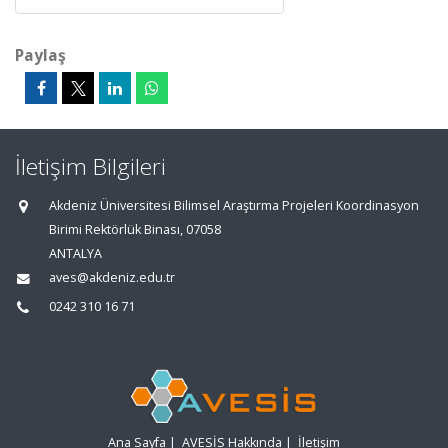
Paylaş
İletişim Bilgileri
Akdeniz Üniversitesi Bilimsel Araştırma Projeleri Koordinasyon
Birimi Rektörlük Binası, 07058
ANTALYA
aves@akdeniz.edu.tr
0242 310 16 71
Ana Sayfa
|
AVESİS Hakkında
|
İletişim