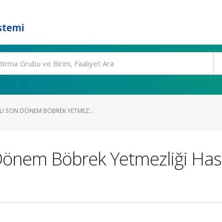
stemi
I SON DÖNEM BÖBREK YETMEZ...
Dönem Böbrek Yetmezliği Hast