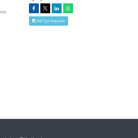
etin
Atıf İçin Kopyala