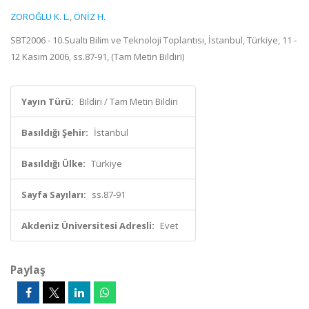
ZOROĞLU K. L.
,
ÖNİZ H.
SBT2006 - 10.Sualtı Bilim ve Teknoloji Toplantısı, İstanbul, Türkiye, 11 -
12 Kasım 2006, ss.87-91, (Tam Metin Bildiri)
Yayın Türü:
Bildiri / Tam Metin Bildiri
Basıldığı Şehir:
İstanbul
Basıldığı Ülke:
Türkiye
Sayfa Sayıları:
ss.87-91
Akdeniz Üniversitesi Adresli:
Evet
Paylaş