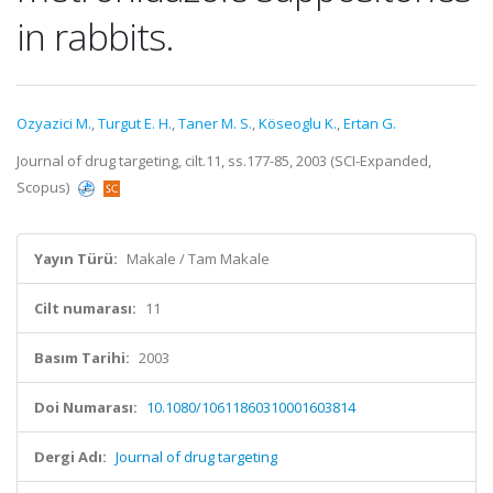
in rabbits.
Ozyazici M.
,
Turgut E. H.
,
Taner M. S.
,
Köseoglu K.
,
Ertan G.
Journal of drug targeting, cilt.11, ss.177-85, 2003 (SCI-Expanded,
Scopus)
Yayın Türü:
Makale / Tam Makale
Cilt numarası:
11
Basım Tarihi:
2003
Doi Numarası:
10.1080/10611860310001603814
Dergi Adı:
Journal of drug targeting