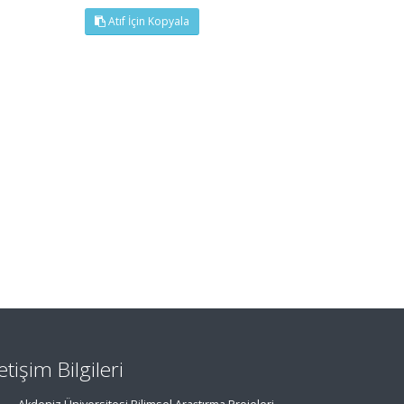
Atıf İçin Kopyala
letişim Bilgileri