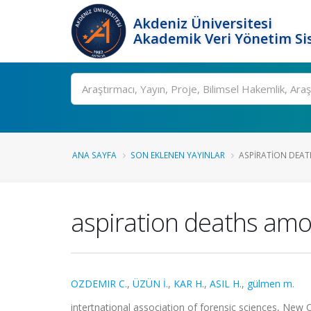
Akdeniz Üniversitesi
Akademik Veri Yönetim Si
Ara
ANA SAYFA
SON EKLENEN YAYINLAR
ASPIRATION DEAT
aspiration deaths amon
OZDEMIR C.
,
ÜZÜN İ.
,
KAR H.
,
ASIL H.
,
gülmen m.
intertnational association of forensic sciences, New 