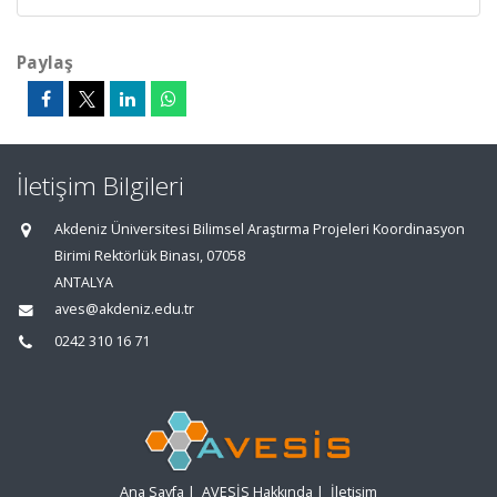
Paylaş
İletişim Bilgileri
Akdeniz Üniversitesi Bilimsel Araştırma Projeleri Koordinasyon
Birimi Rektörlük Binası, 07058
ANTALYA
aves@akdeniz.edu.tr
0242 310 16 71
Ana Sayfa
|
AVESİS Hakkında
|
İletişim