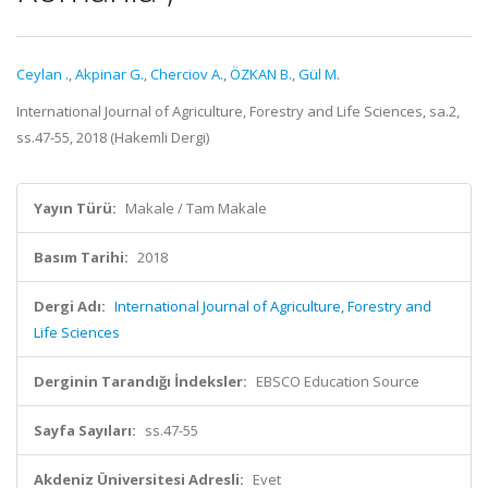
Ceylan .
,
Akpinar G.
,
Cherciov A.
,
ÖZKAN B.
,
Gül M.
International Journal of Agriculture, Forestry and Life Sciences, sa.2,
ss.47-55, 2018 (Hakemli Dergi)
Yayın Türü:
Makale / Tam Makale
Basım Tarihi:
2018
Dergi Adı:
International Journal of Agriculture, Forestry and
Life Sciences
Derginin Tarandığı İndeksler:
EBSCO Education Source
Sayfa Sayıları:
ss.47-55
Akdeniz Üniversitesi Adresli:
Evet