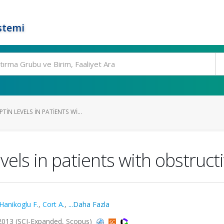
stemi
IN LEVELS IN PATIENTS WI...
els in patients with obstruct
Hanikoglu F.
,
Cort A.
,
...Daha Fazla
 2013 (SCI-Expanded, Scopus)