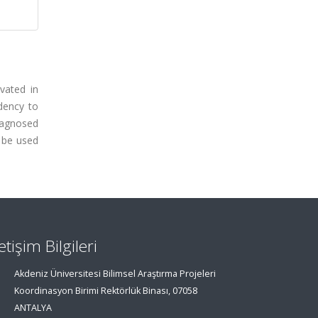
vated in
ndency to
iagnosed
d be used
letişim Bilgileri
Akdeniz Üniversitesi Bilimsel Araştırma Projeleri
Koordinasyon Birimi Rektörlük Binası, 07058
ANTALYA