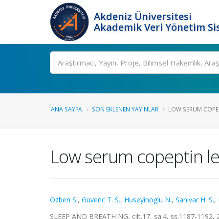
Akdeniz Üniversitesi
Akademik Veri Yönetim Si
Ara
ANA SAYFA
SON EKLENEN YAYINLAR
LOW SERUM COPEPT
Low serum copeptin lev
Ozben S.
,
Guvenc T. S.
,
Huseyinoglu N.
,
Sanivar H. S.
,
SLEEP AND BREATHING, cilt.17, sa.4, ss.1187-1192,