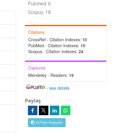
Pubmed: 6
Scopus: 18
Citations
CrossRef - Citation Indexes:
10
PubMed - Citation Indexes:
10
Scopus - Citation Indexes:
24
Captures
Mendeley - Readers:
19
-
see details
Paylaş
Atıf İçin Kopyala