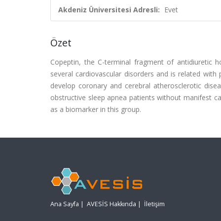
Akdeniz Üniversitesi Adresli:
Evet
Özet
Copeptin, the C-terminal fragment of antidiuretic
several cardiovascular disorders and is related wit
develop coronary and cerebral atherosclerotic dise
obstructive sleep apnea patients without manifest c
as a biomarker in this group.
Ana Sayfa
|
AVESİS Hakkında
|
İletişim