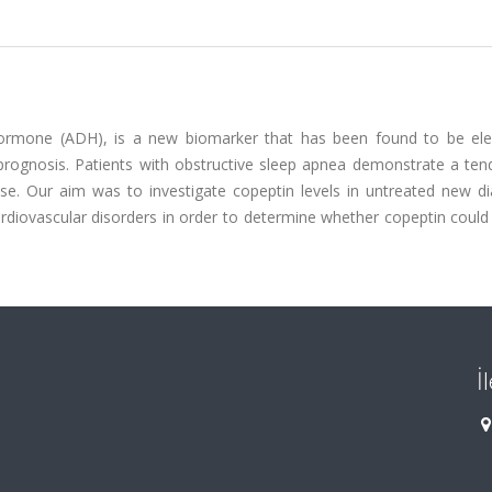
 hormone (ADH), is a new biomarker that has been found to be ele
h prognosis. Patients with obstructive sleep apnea demonstrate a te
ase. Our aim was to investigate copeptin levels in untreated new d
ardiovascular disorders in order to determine whether copeptin coul
İ