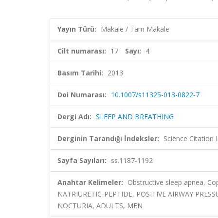
Yayın Türü:
Makale / Tam Makale
Cilt numarası:
17
Sayı:
4
Basım Tarihi:
2013
Doi Numarası:
10.1007/s11325-013-0822-7
Dergi Adı:
SLEEP AND BREATHING
Derginin Tarandığı İndeksler:
Science Citation
Sayfa Sayıları:
ss.1187-1192
Anahtar Kelimeler:
Obstructive sleep apnea, Cop
NATRIURETIC-PEPTIDE, POSITIVE AIRWAY PRESS
NOCTURIA, ADULTS, MEN