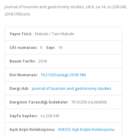
journal of tourisim and gastronomy studies, cilt.6, sa.14, ss.228-245,
2018 (TRDizin)
Yayın Türü:
Makale / Tam Makale
Cilt numarası:
6
Sayı:
14
Basım Tarihi:
2018
Doi Numarası:
10.21325/jotags.2018.184
Dergi Adı:
journal of tourisim and gastronomy studies
Derginin Tarandığı İndeksler:
TR DİZİN (ULAKBİM)
Sayfa Sayıları:
ss.228-245
Açık Arşiv Koleksiyonu:
AVESİS Açık Erişim Koleksiyonu