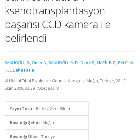
ksenotransplantasyon
başarısı CCD kamera ile
belirlendi
ŞANLIOĞLU S.
,
Ömer A.
,
ŞANLIOĞLU A. D.
,
Dirice E.
,
HAPİL F. Z.
,
BALCI M.
K.
,
...Daha Fazla
XI Ulusal Tıbbi Biyoloji ve Genetik Kongresi, Muğla, Türkiye, 28 - 31
Ekim 2009, ss.39, (Özet Bildiri)
Yayın Türü:
Bildiri / Özet Bildiri
Basıldığı Şehir:
Muğla
Basıldığı Ülke:
Türkiye