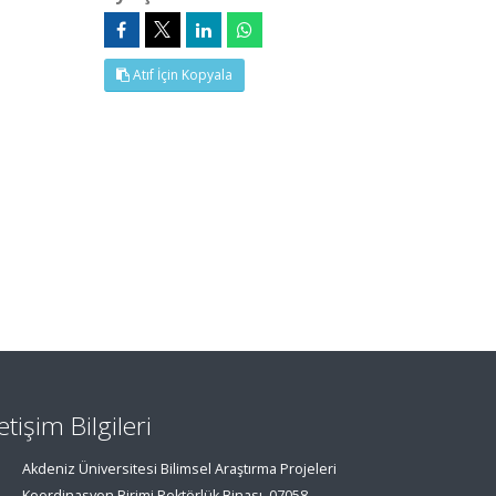
Atıf İçin Kopyala
letişim Bilgileri
Akdeniz Üniversitesi Bilimsel Araştırma Projeleri
Koordinasyon Birimi Rektörlük Binası, 07058