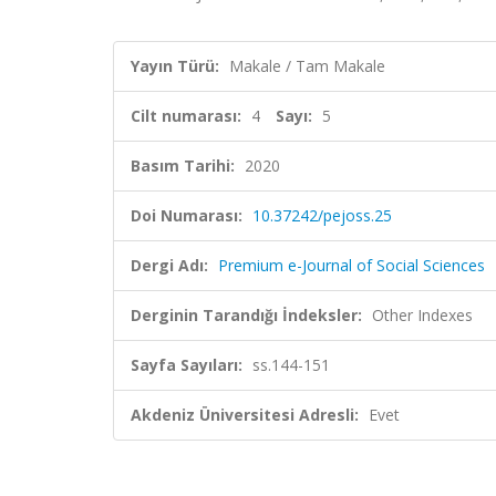
Yayın Türü:
Makale / Tam Makale
Cilt numarası:
4
Sayı:
5
Basım Tarihi:
2020
Doi Numarası:
10.37242/pejoss.25
Dergi Adı:
Premium e-Journal of Social Sciences
Derginin Tarandığı İndeksler:
Other Indexes
Sayfa Sayıları:
ss.144-151
Akdeniz Üniversitesi Adresli:
Evet