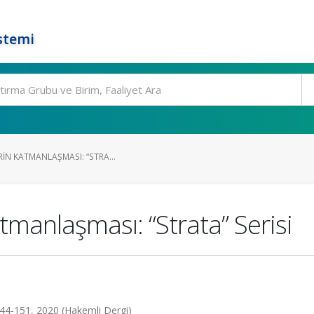
stemi
RIN KATMANLAŞMASI: “STRA...
tmanlaşması: “Strata” Serisi
.144-151, 2020 (Hakemli Dergi)