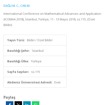
DAĞLI M. C.
,
CAN M.
International Conference on Mathematical Advances and Application
(ICOMAA 2018), İstanbul, Türkiye, 11 - 13 Mayıs 2018, ss.115, (Özet
Bildiri)
Yayın Türü:
Bildiri / Özet Bildiri
Basıldığı Şehir:
İstanbul
Basıldığı Ülke:
Türkiye
Sayfa Sayıları:
ss.115
Akdeniz Üniversitesi Adresli:
Evet
Paylaş