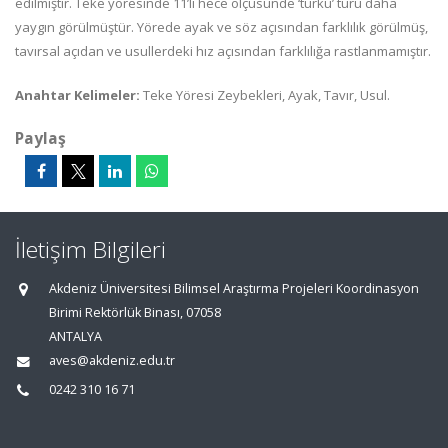
edilmiştir. Teke yöresinde 11’li hece ölçüsünde ‘türkü’ türü daha
yaygın görülmüştür. Yörede ayak ve söz açısından farklılık görülmüş,
tavırsal açıdan ve usullerdeki hız açısından farklılığa rastlanmamıştır.
Anahtar Kelimeler:
Teke Yöresi Zeybekleri, Ayak, Tavır, Usul.
Paylaş
İletişim Bilgileri
Akdeniz Üniversitesi Bilimsel Araştırma Projeleri Koordinasyon
Birimi Rektörlük Binası, 07058
ANTALYA
aves@akdeniz.edu.tr
0242 310 16 71