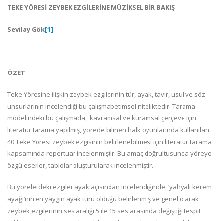
TEKE YÖRESİ ZEYBEK EZGİLERİNE MÜZİKSEL BİR BAKIŞ
Sevilay Gök
[1]
ÖZET
Teke Yöresine ilişkin zeybek ezgilerinin tür, ayak, tavır, usul ve söz
unsurlarının incelendiği bu çalışmabetimsel niteliktedir. Tarama
modelindeki bu çalışmada, kavramsal ve kuramsal çerçeve için
literatür tarama yapılmış, yörede bilinen halk oyunlarında kullanılan
40 Teke Yöresi zeybek ezgisinin belirlenebilmesi için literatür tarama
kapsamında repertuar incelenmiştir. Bu amaç doğrultusunda yöreye
özgü eserler, tablolar oluşturularak incelenmiştir.
Bu yörelerdeki ezgiler ayak açısından incelendiğinde, ‘yahyalı kerem
ayağı’nın en yaygın ayak türü olduğu belirlenmiş ve genel olarak
zeybek ezgilerinin ses aralığı 5 ile 15 ses arasında değiştiği tespit