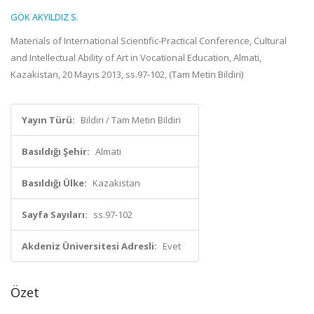
GÖK AKYILDIZ S.
Materials of International Scientific-Practical Conference, Cultural
and Intellectual Ability of Art in Vocational Education, Almati,
Kazakistan, 20 Mayıs 2013, ss.97-102, (Tam Metin Bildiri)
Yayın Türü:
Bildiri / Tam Metin Bildiri
Basıldığı Şehir:
Almati
Basıldığı Ülke:
Kazakistan
Sayfa Sayıları:
ss.97-102
Akdeniz Üniversitesi Adresli:
Evet
Özet