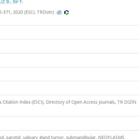
UZ B.
,
Bir F.
-371, 2020 (ESCI, TRDizin)
 Citation Index (ESCI), Directory of Open Access Journals, TR DİZİN
land, parotid, salivary gland tumor, submandibular, NEOPLASMS