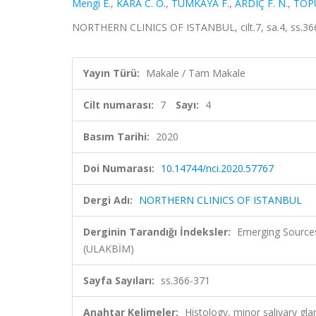
Mengi E.
,
KARA C. O.
,
TÜMKAYA F.
,
ARDIÇ F. N.
,
TOP
NORTHERN CLINICS OF ISTANBUL, cilt.7, sa.4, ss.366
Yayın Türü:
Makale / Tam Makale
Cilt numarası:
7
Sayı:
4
Basım Tarihi:
2020
Doi Numarası:
10.14744/nci.2020.57767
Dergi Adı:
NORTHERN CLINICS OF ISTANBUL
Derginin Tarandığı İndeksler:
Emerging Sources
(ULAKBİM)
Sayfa Sayıları:
ss.366-371
Anahtar Kelimeler:
Histology, minor salivary g