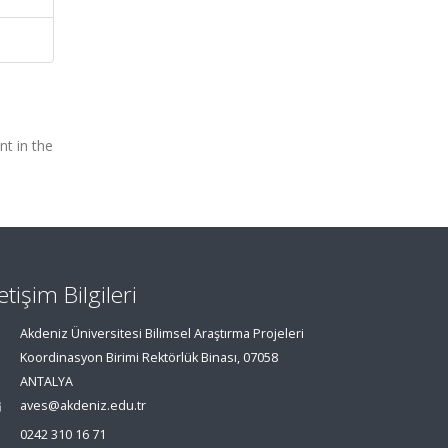
t in the
letişim Bilgileri
Akdeniz Üniversitesi Bilimsel Araştırma Projeleri
Koordinasyon Birimi Rektörlük Binası, 07058
ANTALYA
aves@akdeniz.edu.tr
0242 310 16 71