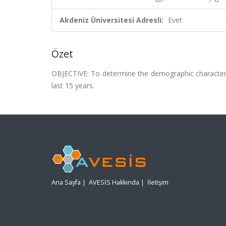
Akdeniz Üniversitesi Adresli:
Evet
Özet
OBJECTIVE: To determine the demographic characteris
last 15 years.
Ana Sayfa
|
AVESİS Hakkında
|
İletişim