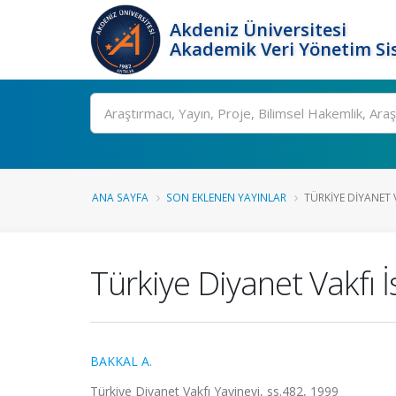
Akdeniz Üniversitesi
Akademik Veri Yönetim Si
Ara
ANA SAYFA
SON EKLENEN YAYINLAR
TÜRKIYE DIYANET V
Türkiye Diyanet Vakfı 
BAKKAL A.
Türkiye Diyanet Vakfı Yayinevi, ss.482, 1999