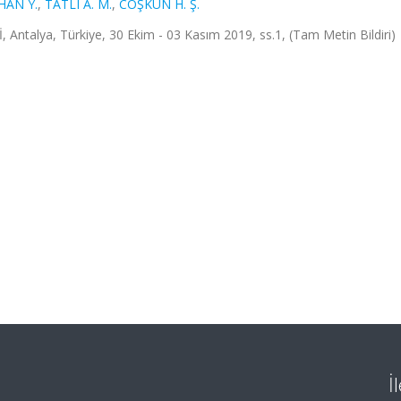
HAN Y.
,
TATLI A. M.
,
COŞKUN H. Ş.
lya, Türkiye, 30 Ekim - 03 Kasım 2019, ss.1, (Tam Metin Bildiri)
İ