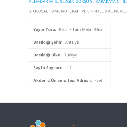
ALEMDAR M. S.
,
SEZGİN GÖKSU S.
,
KARAKAYA G.
,
İL
3. ULUSAL İMMUNOTERAPİ VE ONKOLOJİ KONGRESİ, Anta
Yayın Türü:
Bildiri / Tam Metin Bildiri
Basıldığı Şehir:
Antalya
Basıldığı Ülke:
Türkiye
Sayfa Sayıları:
ss.1
Akdeniz Üniversitesi Adresli:
Evet