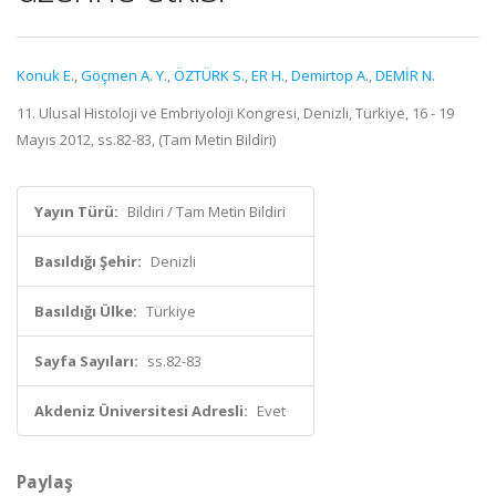
Konuk E.
,
Göçmen A. Y.
,
ÖZTÜRK S.
,
ER H.
,
Demirtop A.
,
DEMİR N.
11. Ulusal Histoloji ve Embriyoloji Kongresi, Denizli, Türkiye, 16 - 19
Mayıs 2012, ss.82-83, (Tam Metin Bildiri)
Yayın Türü:
Bildiri / Tam Metin Bildiri
Basıldığı Şehir:
Denizli
Basıldığı Ülke:
Türkiye
Sayfa Sayıları:
ss.82-83
Akdeniz Üniversitesi Adresli:
Evet
Paylaş